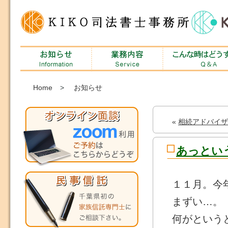
Home
>
お知らせ
«
相続アドバイザ
あっとい
１１月。今
まずい…。
何がという