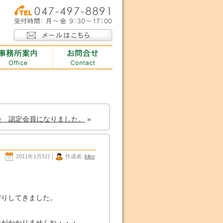
会 認定会員になりました。
»
2011年1月5日 |
作成者:
kiko
びりしてきました。
ンがかかりませんね・・・。