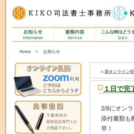
Home
>
お知らせ
«
新オンライン登
１日で完
2/8にオ
添付書類も
早！