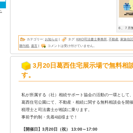
た
６、７月
カテゴリー:
お知らせ
|
タグ:
KIKO司法書士事務所
,
不動産
,
家族信
贈与税
,
遺言
|
コメントは受け付けていません。
3月20日葛西住宅展示場で無料相
す。
私が所属する（社）相続サポート協会の活動の一環として
葛西住宅公園にて、不動産・相続に関する無料相談会を開
税理士と司法書士が相談に乗ります。
事前予約制・先着4組様まで！
【開催日】3月20日（祝） 13:00～17:00