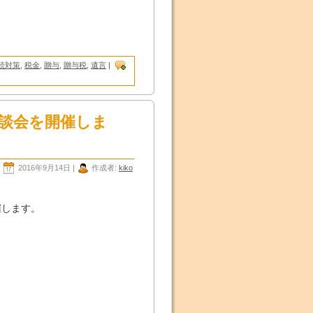
続対策
,
税金
,
贈与
,
贈与税
,
遺言
|
相談会を開催しま
2016年9月14日 |
作成者:
kiko
、
催します。