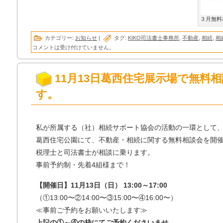
３月無料
カテゴリー:
お知らせ
|
タグ:
KIKO司法書士事務所
,
不動産
,
相続
,
相
コメントは受け付けていません。
11月13日葛西住宅展示場で無料
す。
私が所属する（社）相続サポート協会の活動の一環として
葛西住宅公園にて、不動産・相続に関する無料相談会を開
税理士と司法書士が相談に乗ります。
事前予約制・先着4組様まで！
【開催日】11月13日（日） 13:00～17:00
（①13:00〜②14:00〜③15:00〜④16:00〜）
≪事前ご予約をお願いいたします≫
上記の①～④の枠にてご予約くださいませ。