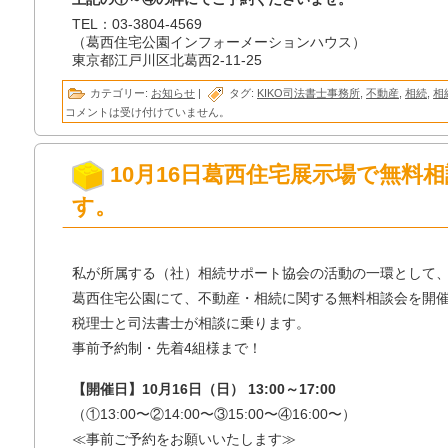
TEL：03-3804-4569
（葛西住宅公園インフォーメーションハウス）
東京都江戸川区北葛西2-11-25
カテゴリー:
お知らせ
|
タグ:
KIKO司法書士事務所
,
不動産
,
相続
,
相
コメントは受け付けていません。
10月16日葛西住宅展示場で無料
す。
私が所属する（社）相続サポート協会の活動の一環として
葛西住宅公園にて、不動産・相続に関する無料相談会を開
税理士と司法書士が相談に乗ります。
事前予約制・先着4組様まで！
【開催日】10月16日（日） 13:00～17:00
（①13:00〜②14:00〜③15:00〜④16:00〜）
≪事前ご予約をお願いいたします≫