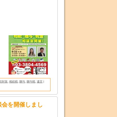
続対策
,
相続税
,
贈与
,
贈与税
,
遺言
|
談会を開催しまし