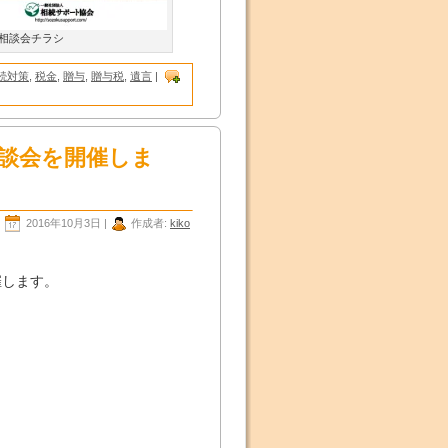
相談会チラシ
続対策
,
税金
,
贈与
,
贈与税
,
遺言
|
相談会を開催しま
2016年10月3日 |
作成者:
kiko
、
催します。