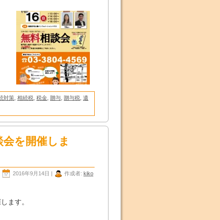
続対策
,
相続税
,
税金
,
贈与
,
贈与税
,
遺
談会を開催しま
2016年9月14日 |
作成者:
kiko
、
催します。