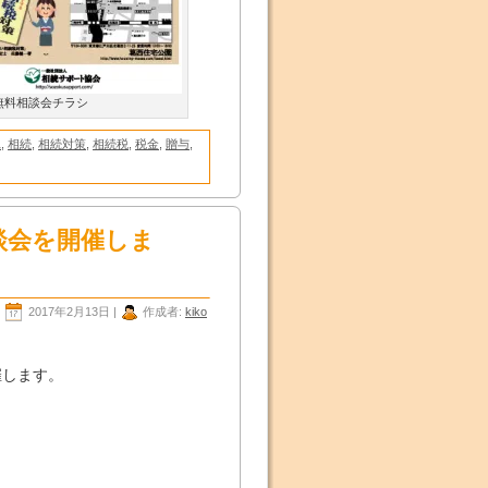
無料相談会チラシ
託
,
相続
,
相続対策
,
相続税
,
税金
,
贈与
,
談会を開催しま
2017年2月13日 |
作成者:
kiko
、
催します。