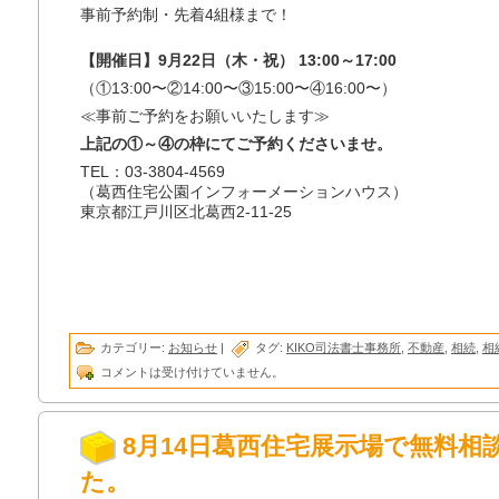
事前予約制・先着4組様まで！
【開催日】9月22日（木・祝） 13:00～17:00
（①13:00〜②14:00〜③15:00〜④16:00〜）
≪事前ご予約をお願いいたします≫
上記の①～④の枠にてご予約くださいませ。
TEL：03-3804-4569
（葛西住宅公園インフォーメーションハウス）
東京都江戸川区北葛西2-11-25
カテゴリー:
お知らせ
|
タグ:
KIKO司法書士事務所
,
不動産
,
相続
,
相
コメントは受け付けていません。
8月14日葛西住宅展示場で無料相
た。