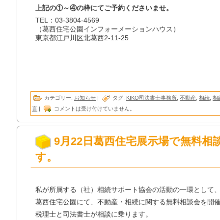
上記の①～④の枠にてご予約くださいませ。
TEL：03-3804-4569
（葛西住宅公園インフォーメーションハウス）
東京都江戸川区北葛西2-11-25
カテゴリー:
お知らせ
|
タグ:
KIKO司法書士事務所
,
不動産
,
相続
,
相
言
|
コメントは受け付けていません。
9月22日葛西住宅展示場で無料相
す。
私が所属する（社）相続サポート協会の活動の一環として
葛西住宅公園にて、不動産・相続に関する無料相談会を開
税理士と司法書士が相談に乗ります。