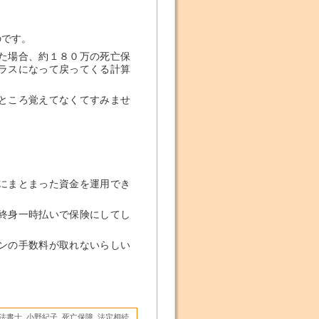
のです。
た場合、約１８０万の死亡保
ラスになって戻ってくる計算
ところ覚えてなくてすみませ
にまとまった資金を運用でき
終身一時払いで保険にしてし
ンの手数料が取れないらしい
法書士
,
小野紀子
,
死亡保障
,
法定相続